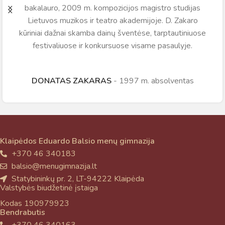
bakalauro, 2009 m. kompozicijos magistro studijas
Lietuvos muzikos ir teatro akademijoje. D. Zakaro
kūriniai dažnai skamba dainų šventėse, tarptautiniuose
festivaliuose ir konkursuose visame pasaulyje.
DONATAS ZAKARAS
1997 m. absolventas
Klaipėdos Eduardo Balsio menų gimnazija
+370 46 340183
balsio@menugimnazija.lt
Statybininkų pr. 2, LT-94222 Klaipėda
Valstybės biudžetinė įstaiga
Kodas 190979923
Bendrabutis