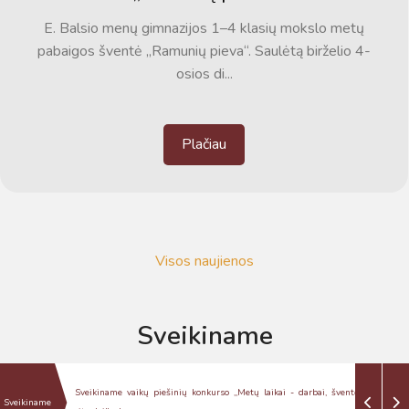
E. Balsio menų gimnazijos 1–4 klasių mokslo metų
pabaigos šventė „Ramunių pieva“. Saulėtą birželio 4-
osios di...
Plačiau
Visos naujienos
Sveikiname
Virtualus asistentas
E. Balsio gimnazijos DI
Konkurso laureatai
Sveiki! Taip, aš esu virtualus. Tačiau dirbtinis intelektas
kaitę, miesto
Sveikiname vaikų piešinių konkurso ,,Metų laikai - darbai, šventės, magiški
Sveikiname