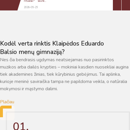
suteikia man galimybę ne tik analizuoti Jūsų klausimą, bet
ritualai" laure...
dar tobulai atsimenu visą šioje svetainėje pateiktą
2026-05-25
informaciją. Jei visgi man pritrūks išmanumo - pateiksiu
Jums reikiamus kontaktus, kur galėsite pasiklausti
atsakingo specialisto.
Taigi... kuo galėčiau Jums padėti?
Kodėl verta rinktis Klaipėdos Eduardo
Balsio menų gimnaziją?
Nes čia bendrasis ugdymas neatsiejamas nuo pasirinktos
muzikos arba dailės krypties – mokiniai kasdien nuosekliai augina
tiek akademines žinias, tiek kūrybinius gebėjimus. Tai aplinka,
kurioje meninė saviraiška tampa ne papildoma veikla, o natūralia
mokymosi ir mąstymo dalimi.
Plačiau
01.