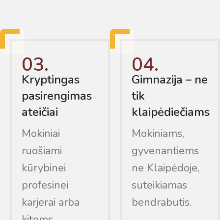
03.
04.
Kryptingas
Gimnazija – ne
pasirengimas
tik
ateičiai
klaipėdiečiams
Mokiniai
Mokiniams,
ruošiami
gyvenantiems
kūrybinei
ne Klaipėdoje,
profesinei
suteikiamas
karjerai arba
bendrabutis.
kitoms