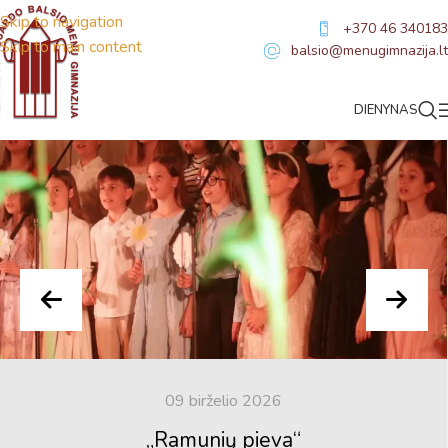
Skip to navigation
+370 46 340183
Skip to main content
balsio@menugimnazija.lt
Naujienos
DIENYNAS
09 birželio 2026
„Ramunių pieva“