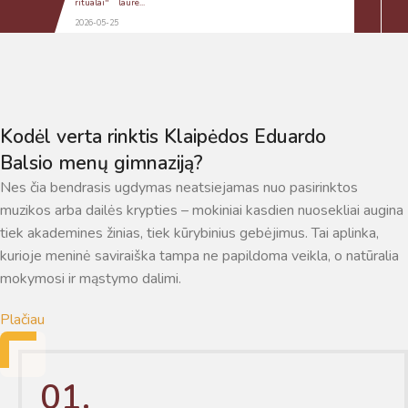
suteikia man galimybę ne tik analizuoti Jūsų klausimą, bet
ritualai" laure...
dar tobulai atsimenu visą šioje svetainėje pateiktą
2026-05-25
informaciją. Jei visgi man pritrūks išmanumo - pateiksiu
Jums reikiamus kontaktus, kur galėsite pasiklausti
atsakingo specialisto.
Taigi... kuo galėčiau Jums padėti?
Kodėl verta rinktis Klaipėdos Eduardo
Balsio menų gimnaziją?
Nes čia bendrasis ugdymas neatsiejamas nuo pasirinktos
muzikos arba dailės krypties – mokiniai kasdien nuosekliai augina
tiek akademines žinias, tiek kūrybinius gebėjimus. Tai aplinka,
kurioje meninė saviraiška tampa ne papildoma veikla, o natūralia
mokymosi ir mąstymo dalimi.
Plačiau
01.