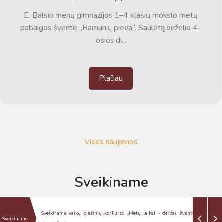
E. Balsio menų gimnazijos 1–4 klasių mokslo metų
pabaigos šventė „Ramunių pieva“. Saulėtą birželio 4-
osios di...
Plačiau
Visos naujienos
Sveikiname
Virtualus asistentas
E. Balsio gimnazijos DI
Konkurso laureatai
Sveiki! Taip, aš esu virtualus. Tačiau dirbtinis intelektas
kaitę, miesto
Sveikiname vaikų piešinių konkurso ,,Metų laikai - darbai, šventės, magiški
Sveikiname