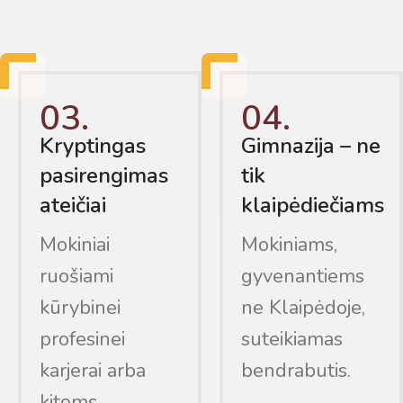
03.
04.
Kryptingas
Gimnazija – ne
pasirengimas
tik
ateičiai
klaipėdiečiams
Mokiniai
Mokiniams,
ruošiami
gyvenantiems
kūrybinei
ne Klaipėdoje,
profesinei
suteikiamas
karjerai arba
bendrabutis.
kitoms