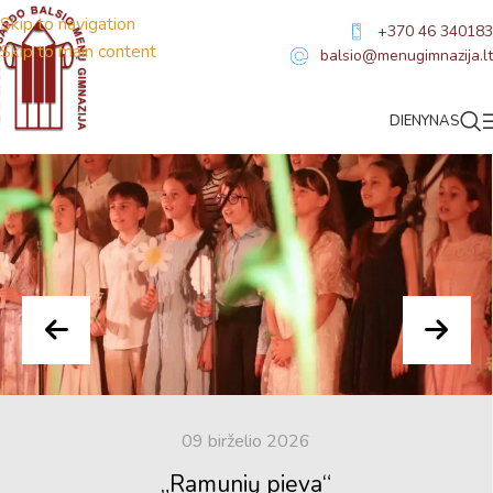
Skip to navigation
+370 46 340183
Skip to main content
balsio@menugimnazija.lt
Naujienos
DIENYNAS
09 birželio 2026
„Ramunių pieva“