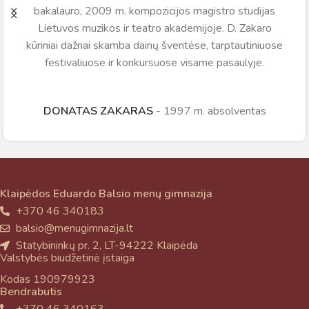
bakalauro, 2009 m. kompozicijos magistro studijas
Lietuvos muzikos ir teatro akademijoje. D. Zakaro
kūriniai dažnai skamba dainų šventėse, tarptautiniuose
festivaliuose ir konkursuose visame pasaulyje.
DONATAS ZAKARAS
1997 m. absolventas
Klaipėdos Eduardo Balsio menų gimnazija
+370 46 340183
balsio@menugimnazija.lt
Statybininkų pr. 2, LT-94222 Klaipėda
Valstybės biudžetinė įstaiga
Kodas 190979923
Bendrabutis