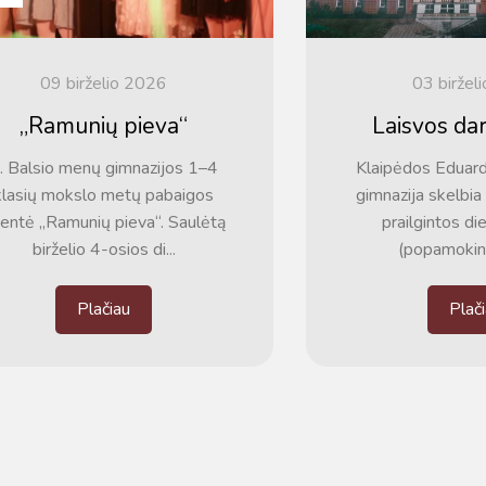
09 birželio 2026
03 biržel
„Ramunių pieva“
Laisvos da
. Balsio menų gimnazijos 1–4
Klaipėdos Eduar
klasių mokslo metų pabaigos
gimnazija skelbia 
entė „Ramunių pieva“. Saulėtą
prailgintos d
birželio 4-osios di...
(popamokinė
Plačiau
Plač
Pamokų laikas
Pamoka
Pradžia
Pabaig
1
8:00
8:45
2
8:55
9:40
3
9:50
10:35
4
10:50
11:35