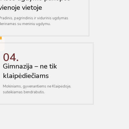
vienoje vietoje
Pradinis, pagrindinis ir vidurinis ugdymas
derinamas su meniniu ugdymu.
04.
Gimnazija – ne tik
klaipėdiečiams
Mokiniams, gyvenantiems ne Klaipėdoje,
suteikiamas bendrabutis.