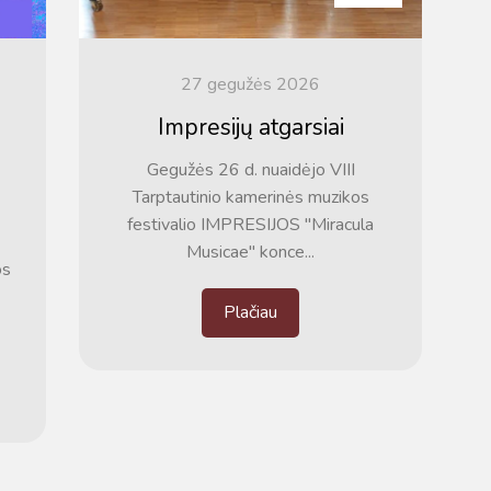
27 gegužės 2026
Impresijų atgarsiai
Gegužės 26 d. nuaidėjo VIII
Tarptautinio kamerinės muzikos
festivalio IMPRESIJOS "Miracula
Musicae" konce...
os
Plačiau
m. m.
m.