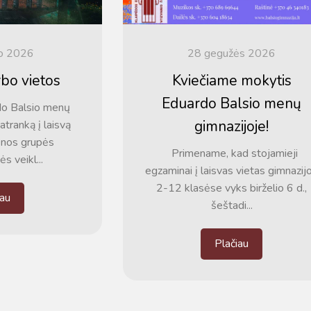
io 2026
28 gegužės 2026
rbo vietos
Kviečiame mokytis
Eduardo Balsio menų
do Balsio menų
gimnazijoje!
atranką į laisvą
ienos grupės
Primename, kad stojamieji
s veikl...
egzaminai į laisvas vietas gimnazij
2-12 klasėse vyks birželio 6 d.,
iau
Tvarkaraščiai
šeštadi...
Bendrojo ugdymo pamokų tvarkaraštis 2025-2026 
a
Plačiau
Pradinių klasių pamokų tvarkaraštis 2025-2026 m. 
Atostogos
2025 - 2026 mokslo metų atostogos