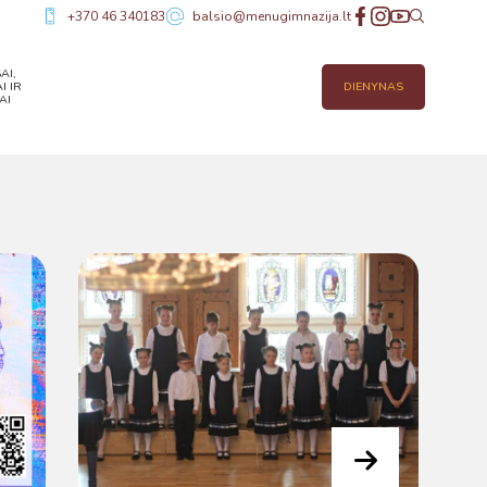
+370 46 340183
balsio@menugimnazija.lt
AI,
I IR
DIENYNAS
AI