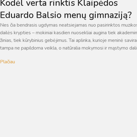
Kodėl verta rinktis Klaipėdos
Eduardo Balsio menų gimnaziją?
Nes čia bendrasis ugdymas neatsiejamas nuo pasirinktos muziko
dailės krypties – mokiniai kasdien nuosekliai augina tiek akademi
žinias, tiek kūrybinius gebėjimus. Tai aplinka, kurioje meninė savir
tampa ne papildoma veikla, o natūralia mokymosi ir mąstymo dali
Plačiau