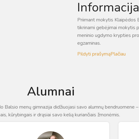
Informacij
Priimant mokytis Klaipėdos 
tikrinami gebėjimai mokytis p
meninio ugdymo krypties pr
egzaminas.
Pildyti prašymą
Plačiau
Alumnai
o Balsio menų gimnazija didžiuojasi savo alumnų bendruomene –
ais, kūrybingais ir drąsiai savo kelią kuriančiais žmonėmis.