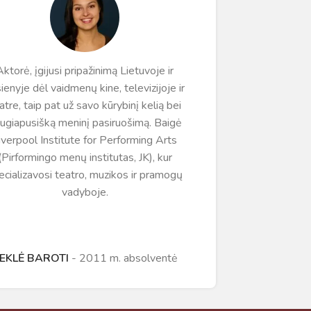
Aktorė, įgijusi pripažinimą Lietuvoje ir
Studijavo r
ienyje dėl vaidmenų kine, televizijoje ir
univers
atre, taip pat už savo kūrybinį kelią bei
ELITAZ į
ugiapusišką meninį pasiruošimą. Baigė
vadovas
iverpool Institute for Performing Arts
renginių 
Virtualus asistentas
E. Balsio gimnazijos DI
(Pirformingo menų institutas, JK), kur
žinomia
ecializavosi teatro, muzikos ir pramogų
dešimtmetį
Sveiki! Taip, aš esu virtualus. Tačiau
vadyboje.
dirbtinis intelektas suteikia man galimybę
ne tik analizuoti Jūsų klausimą, bet dar
tobulai atsimenu visą šioje svetainėje
GED
pateiktą informaciją. Jei visgi man pritrūks
EKLĖ BAROTI
2011 m. absolventė
išmanumo - pateiksiu Jums reikiamus
kontaktus, kur galėsite pasiklausti
atsakingo specialisto.