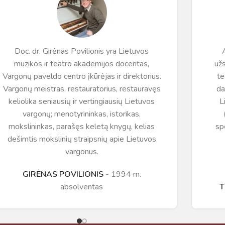
Doc. dr. Girėnas Povilionis yra Lietuvos
muzikos ir teatro akademijos docentas,
užs
Vargonų paveldo centro įkūrėjas ir direktorius.
te
Vargonų meistras, restauratorius, restauravęs
da
keliolika seniausių ir vertingiausių Lietuvos
L
vargonų; menotyrininkas, istorikas,
mokslininkas, parašęs keletą knygų, kelias
sp
dešimtis mokslinių straipsnių apie Lietuvos
vargonus.
GIRĖNAS POVILIONIS
1994 m.
absolventas
T