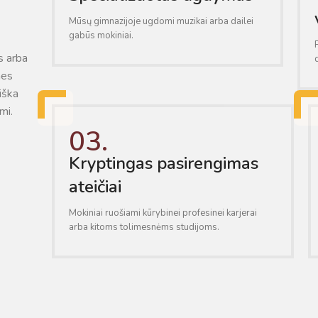
Mūsų gimnazijoje ugdomi muzikai arba dailei
gabūs mokiniai.
s arba
nes
aiška
mi.
03.
Kryptingas pasirengimas
ateičiai
Mokiniai ruošiami kūrybinei profesinei karjerai
arba kitoms tolimesnėms studijoms.