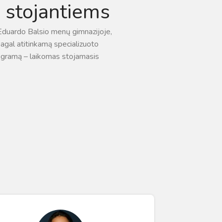
a stojantiems
Eduardo Balsio menų gimnazijoje,
agal atitinkamą specializuoto
ogramą – laikomas stojamasis