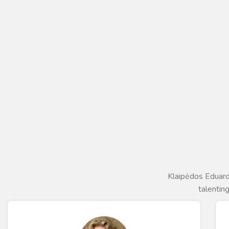
Klaipėdos Eduard
talenting