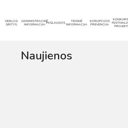
KONKURS
VEIKLOS
ADMINISTRACINĖ
TEISINĖ
KORUPCIJOS
PASLAUGOS
FESTIVALIA
SRITYS
INFORMACIJA
INFORMACIJA
PREVENCIJA
PROJEKT
Naujienos