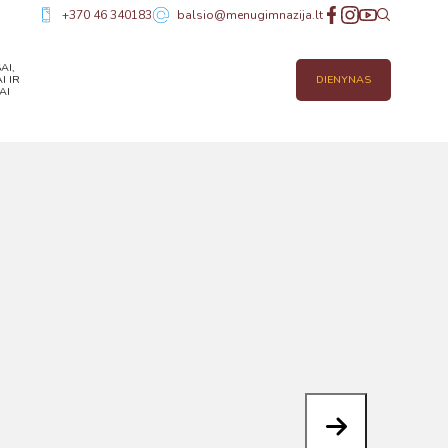
+370 46 340183
balsio@menugimnazija.lt
AI,
I IR
DIENYNAS
AI